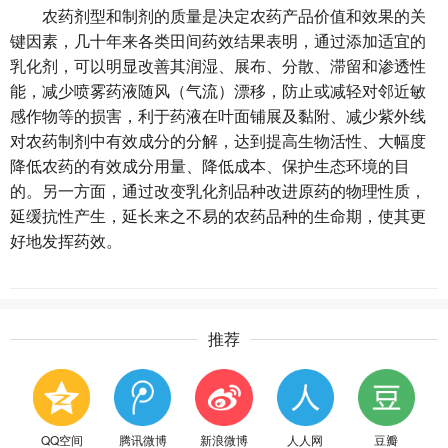
农药剂型和制剂的质量是决定农药产品价值和效果的关
键因素，几十年来各类田间药效结果表明，通过添加适宜的
乳化剂，可以明显改善其润湿、展布、分散、滞留和渗透性
能，减少喷雾药液随风（气流）漂移，防止或减轻对邻近敏
感作物等的损害，利于药液在叶面铺展及黏附、减少紫外线
对农药制剂中有效成分的分解，达到提高生物活性、大幅度
降低农药的有效成分用量、降低成本、保护生态环境的目
的。另一方面，通过改变乳化剂品种改进原药的物理性质，
延缓抗性产生，延长来之不易的农药品种的生命期，使其更
好地发挥药效。
推荐
QQ空间
腾讯微博
新浪微博
人人网
豆瓣